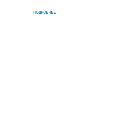
ПОДРОБНЕЕ
prof@inform28.kirov.ru
8332) 38-52-54
+7 (8332) 38-23-00
fpoko@list.ru
бласти»