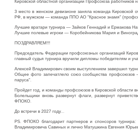
Кировской областной организации Профсоюза работников н
3 место в женском девизионе заняла команда Кировской 
РФ, в мужском — команда ППО АО "Красное знамя" (профс
Лучшие вратари турнира — Зайков Геннадий и Ермакова На
Лучшие полевые игроки — Коробейникова Мария и Виногра
ПОЗДРАВЛЯЕМ!!!
Председатель Федерации профсоюзных организаций Кировс
главный судья турнира вручили дипломы победителям и уча
Алексей Владимирович своим выступлением завершил турн
Общее фото запечатлело союз сообщества профсоюзов —
паруса".
Пройдет год, и команды профсоюзов в Кировской области вн
Болельщики вновь развернут флаги, развернут приветст
ФПОКО.
До встречи в 2027 году...
PS. ФПОКО благодарит партнеров и спонсоров турнира: 
Владимировича Савиных и лично Матушкина Евгения Юрьев