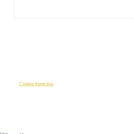
610000, г. Киров, Кировская обл.,
+7 (
ул. Московская, д. 10
Факс 
Схема проезда
Политика конфиденциальности
© 2017 «Федерация профсоюзных организаций Кировской о