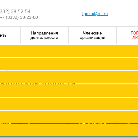
8332) 38-52-54
fpoko@list.ru
+7 (8332) 38-23-00
Направления
Членские
ГО
нты
деятельности
организации
ЛИ
Визитка
Устав Ф
Председатель ФПОК
рофсоюзных
Заместитель председател
Кировской области
Структура
Р
Членские организаци
П
Аппарат
Г
пить в
Книга Почета
Профсоюз помог
"Про
оюз
Федерации
ж
Сводные данные о результата
Молодежный совет