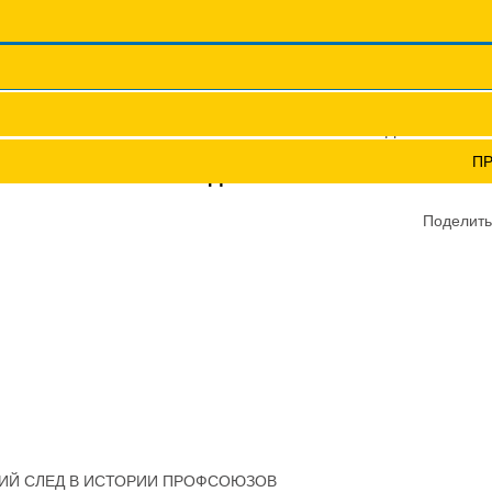
Координационные сов
Профсоюзы ПФО
Научно-пр
 ФПОКО ПО ХОККЕЮ НА СНЕГУ ОСТАВИЛ ЯРКИЙ СЛЕД В ИСТОР
П
У ОСТАВИЛ ЯРКИЙ СЛЕД В ИСТОРИИ ПРОФСОЮЗО
Поделить
РКИЙ СЛЕД В ИСТОРИИ ПРОФСОЮЗОВ