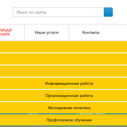
РЯЧАЯ
Наши услуги
Контакты
НИЯ!
ПОКО с изменениями от 2026 года
Социальное партнерство
Версия для слабовидящих
О
Регламент
Защита прав
12 +
я ФПОКО
Решения Конференций
Охрана труда
ешения Советов Федерации
Информационная работа
и
остановления президиумов
Организационная работа
Положения
Молодежная политика
азета
Учебный центр
фсоюзная
СМИ о профсоюзах
ОХРАНА ТРУДА
изнь"
х проведения специальной оценки условий труда (СОУТ)
Профсоюзное обучение