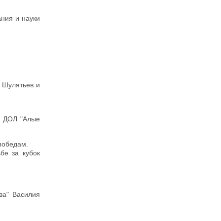
ния и науки
 Шулятьев и
в ДОЛ "Алые
 победам.
бе за кубок
ва" Василия