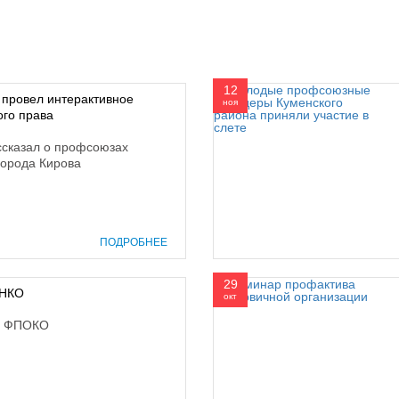
12
провел интерактивное
ноя
ого права
ссказал о профсоюзах
города Кирова
ПОДРОБНЕЕ
29
ОНКО
окт
у ФПОКО