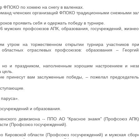
ир ФПОКО по хоккею на снегу в валенках.
команд членских организаций ФПОКО традиционными снежными за
роков проявить себя и одержать победу в турнире.
и 6 мужских профсоюзов АПК, образования, госучреждений, жизне
м утром на торжественном открытии турнира участников при
 областных отраслевых профсоюзов: образования – Георгий
м, но и праздником, наполненным хорошим настроением и не
 цель.
ние принесут вам заслуженные победы, – пожелал председател
ыступающие.
 паруса».
госучреждений и образования.
женского девизиона ‐- ППО АО "Красное знамя" (Профсоюз АПК)
сти (Профсоюз госучреждений).
 Кировской области (Профсоюз госучреждений) и мужская сбор