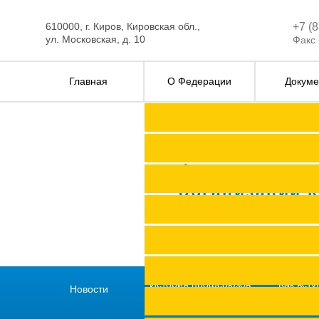
610000, г. Киров, Кировская обл.,
+7 (
ул. Московская, д. 10
Факс 
Главная
О Федерации
Докуме
Федерация п
организаций 
История профсоюзов
Как всту
Новости
региона
профс