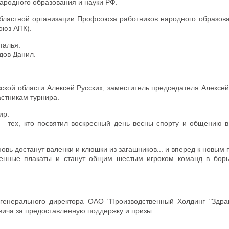
ародного образования и науки РФ.
областной организации Профсоюза работников народного образова
оюз АПК).
талья.
дов Данил.
кой области Алексей Русских, заместитель председателя Алексей
стникам турнира.
ир.
 тех, кто посвятил воскресный день весны спорту и общению 
овь достанут валенки и клюшки из загашников... и вперед к новым
венные плакаты и станут общим шестым игроком команд в борь
генерального директора ОАО "Производственный Холдинг "Здра
ича за предоставленную поддержку и призы.