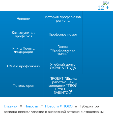
12 +
История профсоюзов
Новости
региона
Как вступить в
Профсоюз помог
профсоюз
Газета
Книга Почета
"Профсоюзная
Федерации
жизнь"
Учебный центр
СМИ о профсоюзах
ОХРАНА ТРУДА
ПРОЕКТ "Школа
работающей
Фотогалерея
молодежи "ТВОЙ
ТРУД ПОД
ЗАЩИТОЙ"
Главная
//
Новости
//
Новости ФПОКО
//
Губернатор
региона принял участие в очередной встрече с отраслевым