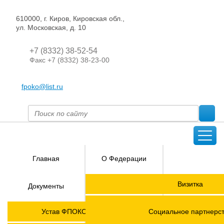
610000, г. Киров, Кировская обл.,
ул. Московская, д. 10
+7 (8332) 38-52-54
Факс +7 (8332) 38-23-00
fpoko@list.ru
Главная
О Федерации
Направления
Визитка
Документы
деятельности
Председатель ФПОК
Членские
ГОРЯЧАЯ
Устав ФПОКО с изменениями от 2026 года
Социальное партнерс
организации
ЛИНИЯ!