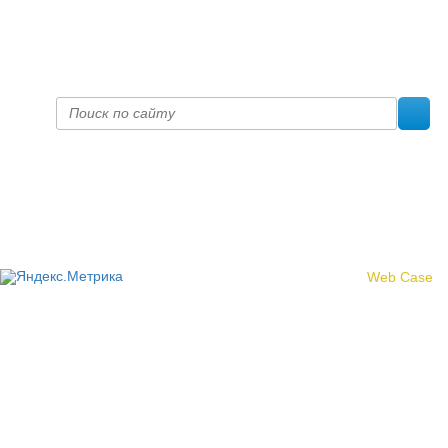
prof@inform28.kirov.ru
fpoko@list.ru
Политика конфиденциальности
© 2017 «Федерация профсоюзных организаций Кировской
области»
Создание сайта -
Web Case