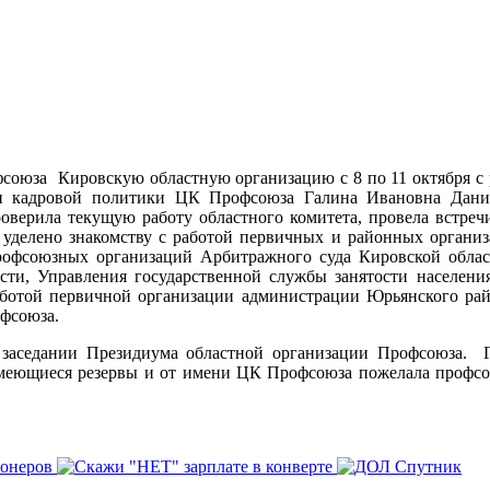
фсоюза Кировскую областную организацию с 8 по 11 октября с 
и кадровой политики ЦК Профсоюза Галина Ивановна Данил
верила текущую работу областного комитета, провела встречи 
уделено знакомству с работой первичных и районных организ
рофсоюзных организаций Арбитражного суда Кировской облас
сти, Управления государственной службы занятости населен
работой первичной организации администрации Юрьянского р
фсоюза.
заседании Президиума областной организации Профсоюза. Г
имеющиеся резервы и от имени ЦК Профсоюза пожелала профсою