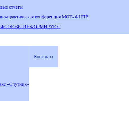
овые отчеты
чно-практическая конференция МОТ- ФНПР
ОФСОЮЗЫ ИНФОРМИРУЮТ
Контакты
екс «Спутник»