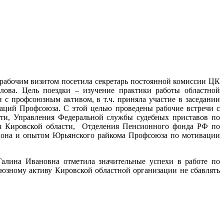
рабочим визитом посетила секретарь постоянной комиссии ЦК
ова. Цель поездки – изучение практики работы областной
с профсоюзным активом, в т.ч. приняла участие в заседании
аций Профсоюза. С этой целью проведены рабочие встречи с
ти, Управления Федеральной службы судебных приставов по
ия Кировской области, Отделения Пенсионного фонда РФ по
айона и опытом Юрьянского райкома Профсоюза по мотивации
алина Ивановна отметила значительные успехи в работе по
зному активу Кировской областной организации не сбавлять