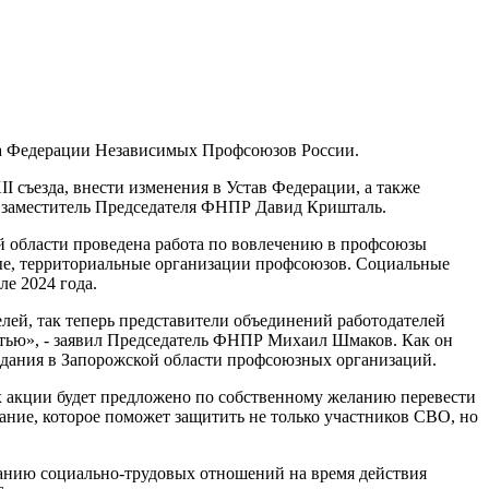
зда Федерации Независимых Профсоюзов России.
I съезда, внести изменения в Устав Федерации, а также
л заместитель Председателя ФНПР Давид Кришталь.
 области проведена работа по вовлечению в профсоюзы
ые, территориальные организации профсоюзов. Социальные
ле 2024 года.
й, так теперь представители объединений работодателей
стью», - заявил Председатель ФНПР Михаил Шмаков. Как он
оздания в Запорожской области профсоюзных организаций.
 акции будет предложено по собственному желанию перевести
ание, которое поможет защитить не только участников СВО, но
ванию социально-трудовых отношений на время действия