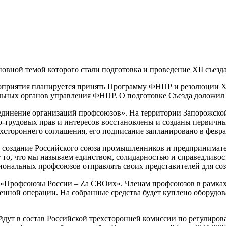
сновной темой которого стали подготовка и проведение XII съе
ероприятия планируется принять Программу ФНПР и резолюции XI
альных органов управления ФНПР. О подготовке Съезда доложи
динение организаций профсоюзов». На территории Запорожской
-трудовых прав и интересов восстановлены и созданы первичн
хстороннего соглашения, его подписание запланировано в февра
оздание Российского союза промышленников и предпринимателе
 то, что мы называем единством, солидарностью и справедливо
гиональных профсоюзов отправлять своих представителей для с
 «Профсоюзы России – Za СВОих». Членам профсоюзов в рамках
нной операции. На собранные средства будет куплено оборудов
йдут в состав Российской трехсторонней комиссии по регулиро