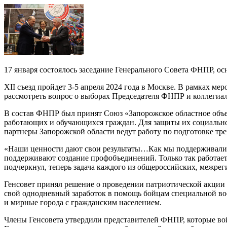
17 января состоялось заседание Генерального Совета ФНПР, о
XII съезд пройдет 3-5 апреля 2024 года в Москве. В рамках м
рассмотреть вопрос о выборах Председателя ФНПР и коллеги
В состав ФНПР был принят Союз «Запорожское областное объе
работающих и обучающихся граждан. Для защиты их социально
партнеры Запорожской области ведут работу по подготовке тре
«Наши ценности дают свои результаты…Как мы поддерживали с
поддерживают создание профобъединений. Только так работает
подчеркнул, теперь задача каждого из общероссийских, межре
Генсовет принял решение о проведении патриотической акции
свой однодневный заработок в помощь бойцам специальной вое
и мирные города с гражданским населением.
Члены Генсовета утвердили представителей ФНПР, которые во