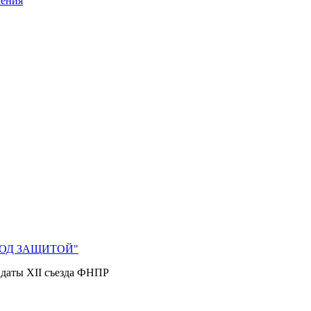
ления
 ПОД ЗАЩИТОЙ"
 даты XII съезда ФНПР