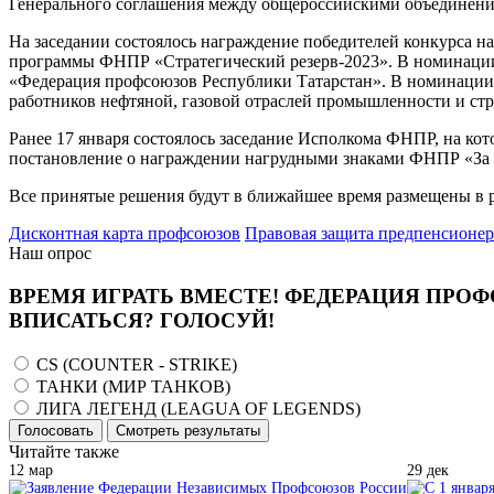
Генерального соглашения между общероссийскими объединения
На заседании состоялось награждение победителей конкурса 
программы ФНПР «Стратегический резерв-2023». В номинации
«Федерация профсоюзов Республики Татарстан». В номинации
работников нефтяной, газовой отраслей промышленности и стр
Ранее 17 января состоялось заседание Исполкома ФНПР, на ко
постановление о награждении нагрудными знаками ФНПР «За 
Все принятые решения будут в ближайшее время размещены в 
Дисконтная карта профсоюзов
Правовая защита предпенсионе
Наш опрос
ВРЕМЯ ИГРАТЬ ВМЕСТЕ! ФЕДЕРАЦИЯ ПРОФ
ВПИСАТЬСЯ? ГОЛОСУЙ!
CS (COUNTER - STRIKE)
ТАНКИ (МИР ТАНКОВ)
ЛИГА ЛЕГЕНД (LEAGUA OF LEGENDS)
Голосовать
Смотреть результаты
Читайте также
12
мар
29
дек