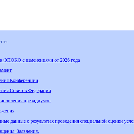
нты
ав ФПОКО с изменениями от 2026 года
ламент
ения Конференций
ения Советов Федерации
тановления президиумов
ожения
ные данные о результатах проведения специальной оценки усл
щения. Заявления.