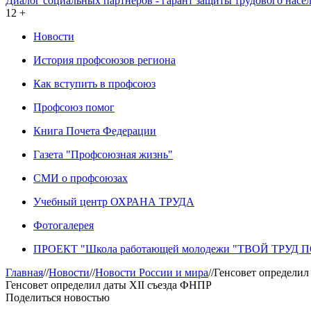
Диалог социальных партнеров - гарант защиты трудового насе
12 +
Новости
История профсоюзов региона
Как вступить в профсоюз
Профсоюз помог
Книга Почета Федерации
Газета "Профсоюзная жизнь"
СМИ о профсоюзах
Учебный центр ОХРАНА ТРУДА
Фотогалерея
ПРОЕКТ "Школа работающей молодежи "ТВОЙ ТРУД
Главная
//
Новости
//
Новости России и мира
//
Генсовет определил
Генсовет определил даты XII съезда ФНПР
Поделиться новостью