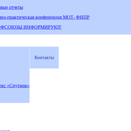
овые отчеты
чно-практическая конференция МОТ- ФНПР
ОФСОЮЗЫ ИНФОРМИРУЮТ
Контакты
екс «Спутник»