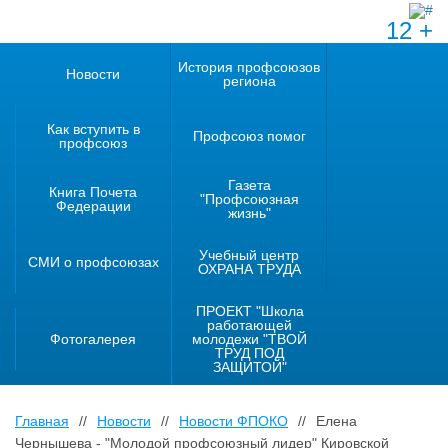
12 +
История профсоюзов
Новости
региона
Как вступить в
Профсоюз помог
профсоюз
Газета
Книга Почета
"Профсоюзная
Федерации
жизнь"
Учебный центр
СМИ о профсоюзах
ОХРАНА ТРУДА
ПРОЕКТ "Школа
работающей
Фотогалерея
молодежи "ТВОЙ
ТРУД ПОД
ЗАЩИТОЙ"
Главная
//
Новости
//
Новости ФПОКО
//
Елена
Чернышева - "Молодой профсоюзный лидер" Кировской