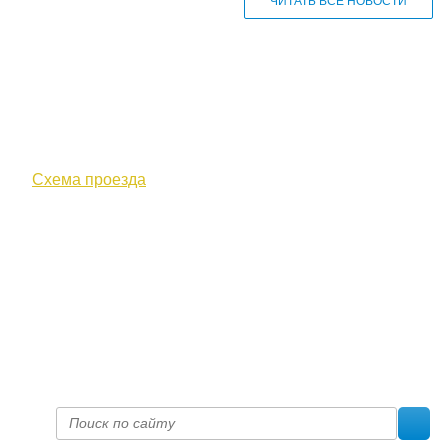
ЧИТАТЬ ВСЕ НОВОСТИ
610000, г. Киров, Кировская обл.,
ул. Московская, д. 10
Схема проезда
+7 (8332) 38-52-54
Факс +7 (8332) 38-23-00
prof@inform28.kirov.ru
fpoko@list.ru