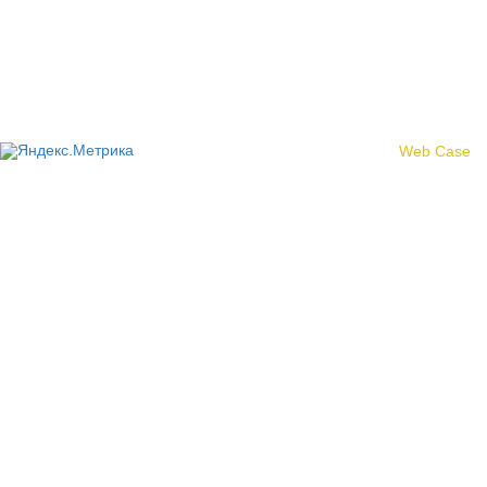
Политика конфиденциальности
© 2017 «Федерация профсоюзных организаций Кировской
области»
Создание сайта -
Web Case