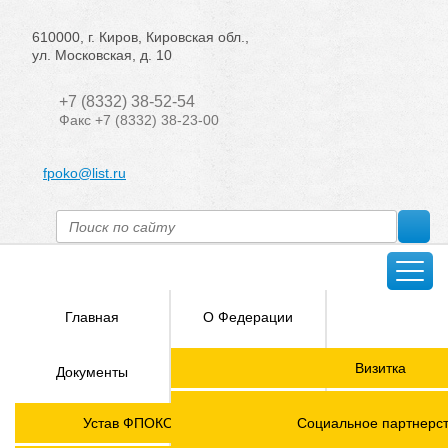
610000, г. Киров, Кировская обл.,
ул. Московская, д. 10
+7 (8332) 38-52-54
Факс +7 (8332) 38-23-00
fpoko@list.ru
Главная
О Федерации
Направления
Визитка
Документы
деятельности
Председатель ФПОК
Членские
ГОРЯЧАЯ
Устав ФПОКО с изменениями от 2026 года
Социальное партнерс
организации
ЛИНИЯ!