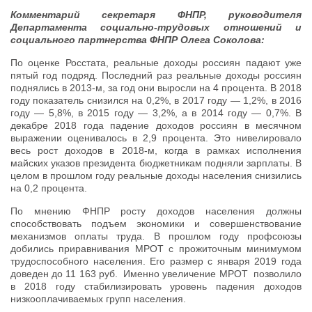
Комментарий секретаря ФНПР, руководителя
Департамента социально-трудовых отношений и
социального партнерства ФНПР Олега Соколова:
По оценке Росстата, реальные доходы россиян падают уже
пятый год подряд. Последний раз реальные доходы россиян
поднялись в 2013-м, за год они выросли на 4 процента. В 2018
году показатель снизился на 0,2%, в 2017 году — 1,2%, в 2016
году — 5,8%, в 2015 году — 3,2%, а в 2014 году — 0,7%. В
декабре 2018 года падение доходов россиян в месячном
выражении оценивалось в 2,9 процента. Это нивелировало
весь рост доходов в 2018-м, когда в рамках исполнения
майских указов президента бюджетникам подняли зарплаты. В
целом в прошлом году реальные доходы населения снизились
на 0,2 процента.
По мнению ФНПР росту доходов населения должны
способствовать подъем экономики и совершенствование
механизмов оплаты труда. В прошлом году профсоюзы
добились приравнивания МРОТ с прожиточным минимумом
трудоспособного населения. Его размер с января 2019 года
доведен до 11 163 руб. Именно увеличение МРОТ позволило
в 2018 году стабилизировать уровень падения доходов
низкооплачиваемых групп населения.