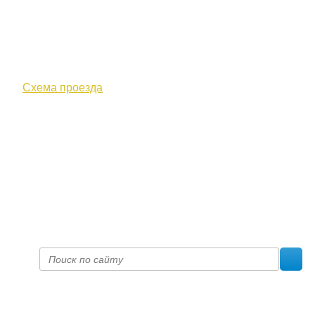
610000, г. Киров, Кировская обл.,
ул. Московская, д. 10
Схема проезда
+7 (8332) 38-52-54
Факс +7 (8332) 38-23-00
prof@inform28.kirov.ru
fpoko@list.ru
Политика конфиденциальности
© 2017 «Федерация профсоюзных организаций Кировской