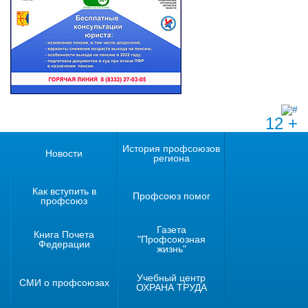
12 +
История профсоюзов
Новости
региона
Как вступить в
Профсоюз помог
профсоюз
Газета
Книга Почета
"Профсоюзная
Федерации
жизнь"
Учебный центр
СМИ о профсоюзах
ОХРАНА ТРУДА