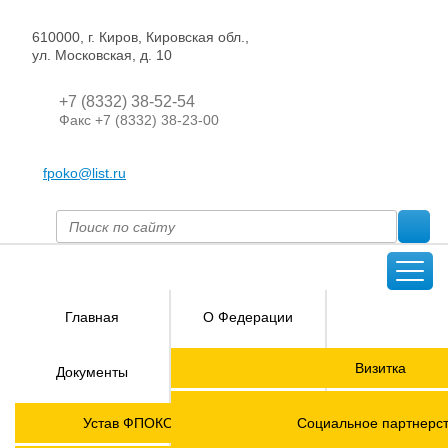
610000, г. Киров, Кировская обл.,
ул. Московская, д. 10
+7 (8332) 38-52-54
Факс +7 (8332) 38-23-00
fpoko@list.ru
Главная
О Федерации
Направления
Визитка
Документы
деятельности
Председатель ФПОК
Членские
ГОРЯЧАЯ
Устав ФПОКО с изменениями от 2026 года
Социальное партнерс
организации
ЛИНИЯ!