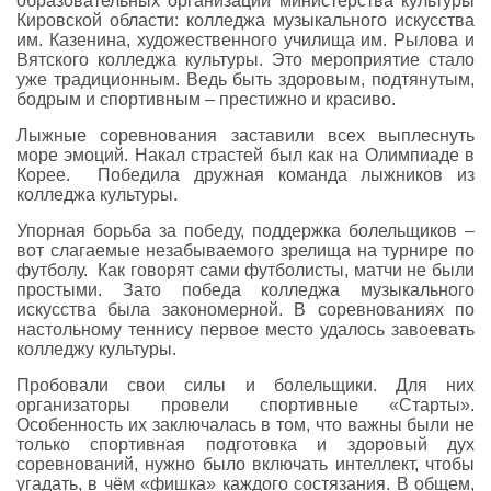
образовательных организаций министерства культуры
Кировской области: колледжа музыкального искусства
им. Казенина, художественного училища им. Рылова и
Вятского колледжа культуры. Это мероприятие стало
уже традиционным. Ведь быть здоровым, подтянутым,
бодрым и спортивным – престижно и красиво.
Лыжные соревнования заставили всех выплеснуть
море эмоций. Накал страстей был как на Олимпиаде в
Корее. Победила дружная команда лыжников из
колледжа культуры.
Упорная борьба за победу, поддержка болельщиков –
вот слагаемые незабываемого зрелища на турнире по
футболу. Как говорят сами футболисты, матчи не были
простыми. Зато победа колледжа музыкального
искусства была закономерной. В соревнованиях по
настольному теннису первое место удалось завоевать
колледжу культуры.
Пробовали свои силы и болельщики. Для них
организаторы провели спортивные «Старты».
Особенность их заключалась в том, что важны были не
только спортивная подготовка и здоровый дух
соревнований, нужно было включать интеллект, чтобы
угадать, в чём «фишка» каждого состязания. В общем,