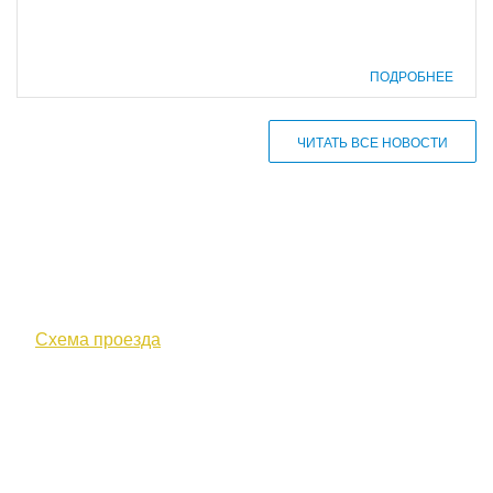
ПОДРОБНЕЕ
ЧИТАТЬ ВСЕ НОВОСТИ
610000, г. Киров, Кировская обл.,
ул. Московская, д. 10
Схема проезда
+7 (8332) 38-52-54
Факс +7 (8332) 38-23-00