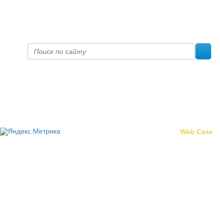
prof@inform28.kirov.ru
fpoko@list.ru
Политика конфиденциальности
© 2017 «Федерация профсоюзных организаций Кировской
области»
Создание сайта -
Web Case