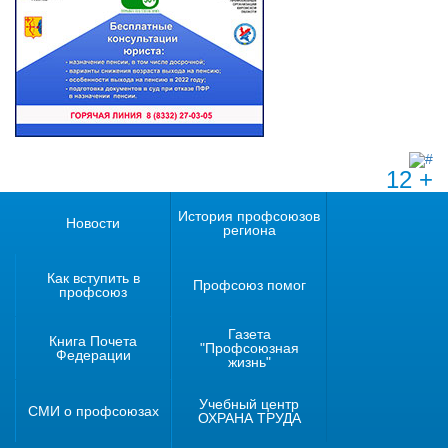
12 +
История профсоюзов
Новости
региона
Как вступить в
Профсоюз помог
профсоюз
Газета
Книга Почета
"Профсоюзная
Федерации
жизнь"
Учебный центр
СМИ о профсоюзах
ОХРАНА ТРУДА