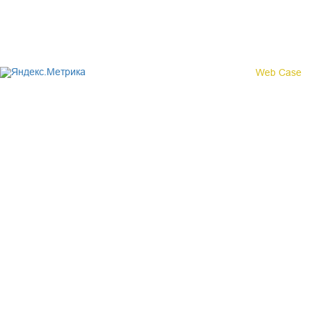
© 2017 «Федерация профсоюзных организаций Кировской
области»
Создание сайта -
Web Case