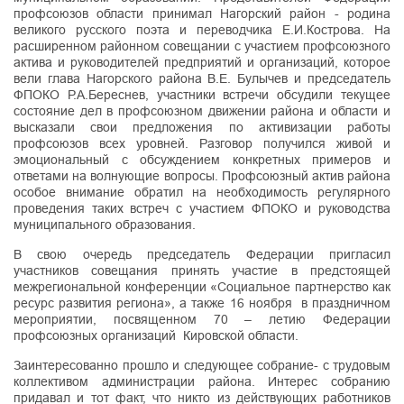
профсоюзов области принимал Нагорский район - родина
великого русского поэта и переводчика Е.И.Кострова. На
расширенном районном совещании с участием профсоюзного
актива и руководителей предприятий и организаций, которое
вели глава Нагорского района В.Е. Булычев и председатель
ФПОКО Р.А.Береснев, участники встречи обсудили текущее
состояние дел в профсоюзном движении района и области и
высказали свои предложения по активизации работы
профсоюзов всех уровней. Разговор получился живой и
эмоциональный с обсуждением конкретных примеров и
ответами на волнующие вопросы. Профсоюзный актив района
особое внимание обратил на необходимость регулярного
проведения таких встреч с участием ФПОКО и руководства
муниципального образования.
В свою очередь председатель Федерации пригласил
участников совещания принять участие в предстоящей
межрегиональной конференции «Социальное партнерство как
ресурс развития региона», а также 16 ноября в праздничном
мероприятии, посвященном 70 – летию Федерации
профсоюзных организаций Кировской области.
Заинтересованно прошло и следующее собрание- с трудовым
коллективом администрации района. Интерес собранию
придавал и тот факт, что никто из действующих работников