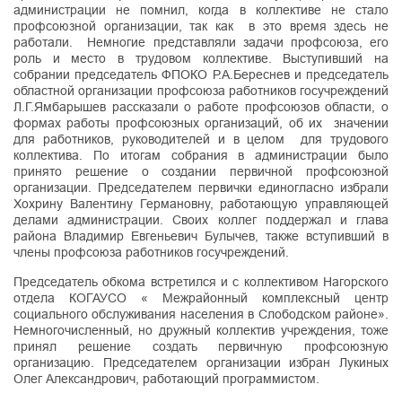
администрации не помнил, когда в коллективе не стало
профсоюзной организации, так как в это время здесь не
работали. Немногие представляли задачи профсоюза, его
роль и место в трудовом коллективе. Выступивший на
собрании председатель ФПОКО Р.А.Береснев и председатель
областной организации профсоюза работников госучреждений
Л.Г.Ямбарышев рассказали о работе профсоюзов области, о
формах работы профсоюзных организаций, об их значении
для работников, руководителей и в целом для трудового
коллектива. По итогам собрания в администрации было
принято решение о создании первичной профсоюзной
организации. Председателем первички единогласно избрали
Хохрину Валентину Германовну, работающую управляющей
делами администрации. Своих коллег поддержал и глава
района Владимир Евгеньевич Булычев, также вступивший в
члены профсоюза работников госучреждений.
Председатель обкома встретился и с коллективом Нагорского
отдела КОГАУСО « Межрайонный комплексный центр
социального обслуживания населения в Слободском районе».
Немногочисленный, но дружный коллектив учреждения, тоже
принял решение создать первичную профсоюзную
организацию. Председателем организации избран Лукиных
Олег Александрович, работающий программистом.