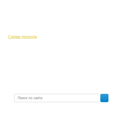
610000, г. Киров, Кировская обл.,
ул. Московская, д. 10
Схема проезда
+7 (8332) 38-52-54
Факс +7 (8332) 38-23-00
prof@inform28.kirov.ru
fpoko@list.ru
Политика конфиденциальности