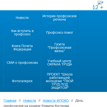
12 +
История профсоюзов
Новости
региона
Как вступить в
Профсоюз помог
профсоюз
Газета
Книга Почета
"Профсоюзная
Федерации
жизнь"
Учебный центр
СМИ о профсоюзах
ОХРАНА ТРУДА
ПРОЕКТ "Школа
работающей
Фотогалерея
молодежи "ТВОЙ
ТРУД ПОД
ЗАЩИТОЙ"
Главная
//
Новости
//
Новости ФПОКО
//
День
профсоюзов на родине Ермила Кострова