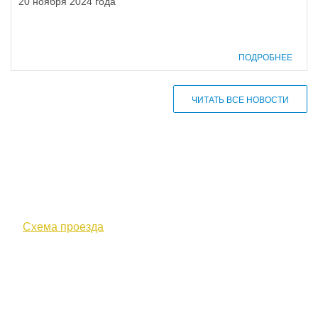
20 ноября 2024 года
ПОДРОБНЕЕ
ЧИТАТЬ ВСЕ НОВОСТИ
610000, г. Киров, Кировская обл.,
ул. Московская, д. 10
Схема проезда
+7 (8332) 38-52-54
Факс +7 (8332) 38-23-00