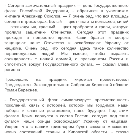
- Сегодня замечательный праздник — день Государственного
флага Российской Федерации, - обратился к участникам
митинга Александр Соколов. — Я очень рад, что вся площадь
сегодня в триколорах. Белый — цвет чистоты помыслов, синий
— великодушия, красный — цвет храбрости и крови, которую
пролили защитники Отечества. Сегодня этот праздник
проходит в непростое время. Наши братья и сестры
защищают наше Отечество и освобождают Украину от
нацизма. Очень рад, что сегодня здесь такое количество
неравнодушных людей. Мы вместе, чтобы выразить
солидарность с нашей армией, с президентом России и
сплотиться вокруг Государственного флага, — сказал глава
региона.
Пришедших на праздник кировчан приветствовал
Председатель Законодательного Собрания Кировской области
Роман Береснев.
- Государственный флаг символизирует преемственность
поколений, связь с историей, которой мы гордимся, наши
победы и славные достижения, наше будущее. Под этим
флагом Крым вернулся в состав России, сегодня под этим
флагом наши бойцы освобождают Украину от нацизма.
Уверен, что с нашим триколором будет связано множество
новых достижений страны и Кировской области, - сказал