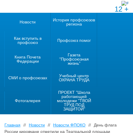
12 +
История профсоюзов
Новости
региона
Как вступить в
Профсоюз помог
профсоюз
Газета
Книга Почета
"Профсоюзная
Федерации
жизнь"
Учебный центр
СМИ о профсоюзах
ОХРАНА ТРУДА
ПРОЕКТ "Школа
работающей
Фотогалерея
молодежи "ТВОЙ
ТРУД ПОД
ЗАЩИТОЙ"
Главная
//
Новости
//
Новости ФПОКО
//
День флага
России кировчане отметили на Театральной площади