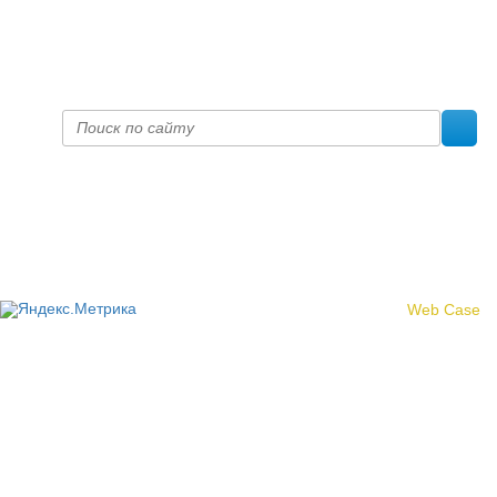
prof@inform28.kirov.ru
fpoko@list.ru
Политика конфиденциальности
© 2017 «Федерация профсоюзных организаций Кировской
области»
Создание сайта -
Web Case