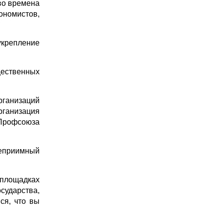
во времена
ономистов,
укрепление
ественных
ганизаций
рганизация
Профсоюза
теприимный
 площадках
сударства,
ся, что вы