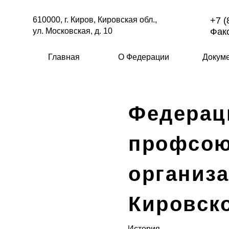
610000, г. Киров, Кировская обл.,
+7 (
ул. Московская, д. 10
Факс
Главная
О Федерации
Докум
Федерац
профсо
организ
Кировск
История