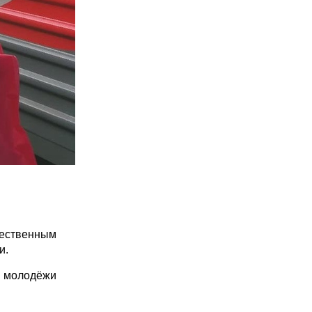
жественным
и.
 молодёжи