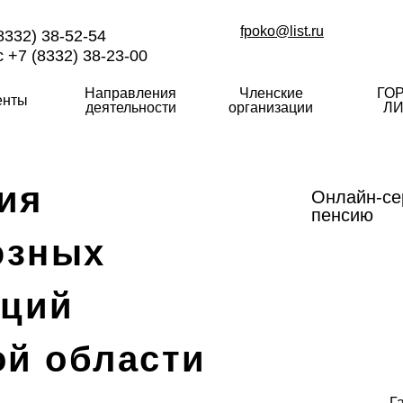
fpoko@list.ru
8332) 38-52-54
 +7 (8332) 38-23-00
Направления
Членские
ГО
енты
деятельности
организации
ЛИ
ия
Онлайн-се
пенсию
юзных
аций
ой области
Г