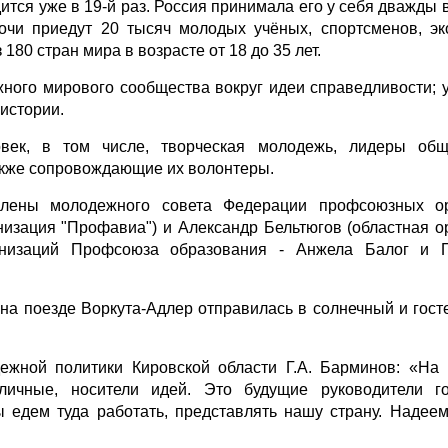
тся уже в 19-й раз. Россия принимала его у себя дважды 
чи приедут 20 тысяч молодых учёных, спортсменов, эк
80 стран мира в возрасте от 18 до 35 лет.
ного мирового сообщества вокруг идеи справедливости; 
истории.
овек, в том числе, творческая молодежь, лидеры общ
также сопровождающие их волонтеры.
лены молодежного совета Федерации профсоюзных ор
низация "Профавиа") и Александр Бельтюгов (областная о
анизаций Профсоюза образования - Анжела Балог и 
 на поезде Воркута-Адлер отправилась в солнечный и гос
дежной политики Кировской области Г.А. Барминов: «На
личные, носители идей. Это будущие руководители го
 едем туда работать, представлять нашу страну. Надеем