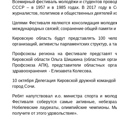
Всемирный фестиваль молодёжи и студентов проводи
СССР – в 1957 и в 1985 годах. В 2017 году в Со
журналистов, политиков и общественных деятелей из 1
Целями Фестиваля являются консолидация молодеж
международных связей; сохранение общей памяти и 
Кировскую область будут представлять 100 чел
организаций, активисты парламентских структур, а 
Профсоюзы региона на фестивале представят ч
Кировской области Ольга Шишкина (областная орга
Профсоюза АПК), представители областных орг
здравоохранения - Елизавета Колесова.
10 октября Делегация Кировской дружной командой
город Сочи.
Ребят напутствовал и.о. министра спорта и моло
Фестиваля соберутся самые активные, небезраз
Нобелевские лауреаты, олимпийские чемпионы. Мы
получите от этого удовольствие».