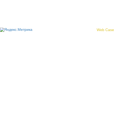
© 2017 «Федерация профсоюзных организаций Кировской
области»
Создание сайта -
Web Case