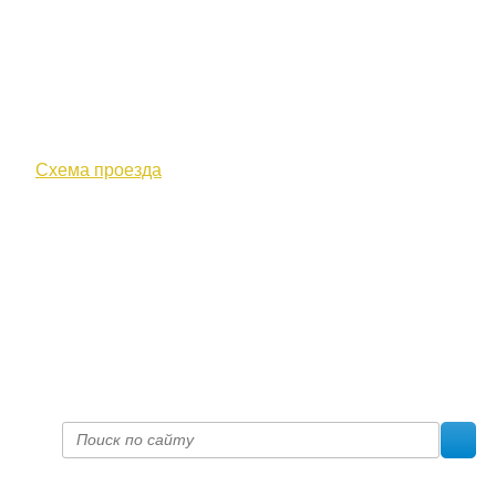
610000, г. Киров, Кировская обл.,
ул. Московская, д. 10
Схема проезда
+7 (8332) 38-52-54
Факс +7 (8332) 38-23-00
prof@inform28.kirov.ru
fpoko@list.ru
Политика конфиденциальности