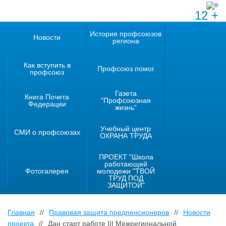
12 +
История профсоюзов
Новости
региона
Как вступить в
Профсоюз помог
профсоюз
Газета
Книга Почета
"Профсоюзная
Федерации
жизнь"
Учебный центр
СМИ о профсоюзах
ОХРАНА ТРУДА
ПРОЕКТ "Школа
работающей
Фотогалерея
молодежи "ТВОЙ
ТРУД ПОД
ЗАЩИТОЙ"
Главная
//
Правовая защита предпенсионеров
//
Новости
проекта
//
Дан старт работе III Межрегиональной