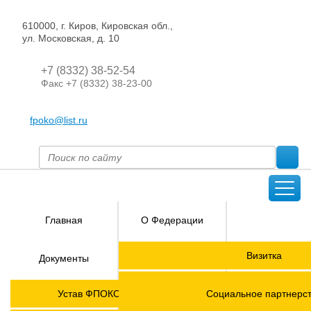
610000, г. Киров, Кировская обл.,
ул. Московская, д. 10
+7 (8332) 38-52-54
Факс +7 (8332) 38-23-00
fpoko@list.ru
Главная
О Федерации
Направления
Визитка
Документы
деятельности
Председатель ФПОК
Членские
ГОРЯЧАЯ
Устав ФПОКО с изменениями от 2026 года
Социальное партнерс
организации
ЛИНИЯ!