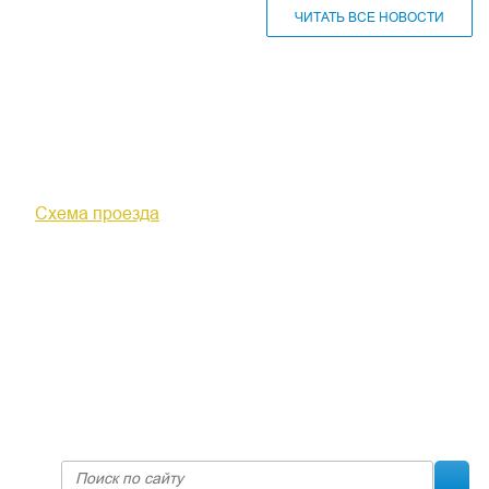
ЧИТАТЬ ВСЕ НОВОСТИ
610000, г. Киров, Кировская обл.,
ул. Московская, д. 10
Схема проезда
+7 (8332) 38-52-54
Факс +7 (8332) 38-23-00
prof@inform28.kirov.ru
fpoko@list.ru