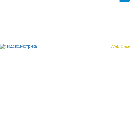
Политика конфиденциальности
© 2017 «Федерация профсоюзных организаций Кировской
области»
Создание сайта -
Web Case