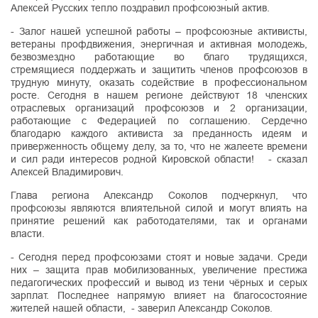
Алексей Русских тепло поздравил профсоюзный актив.
- Залог нашей успешной работы – профсоюзные активисты,
ветераны профдвижения, энергичная и активная молодежь,
безвозмездно работающие во благо трудящихся,
стремящиеся поддержать и защитить членов профсоюзов в
трудную минуту, оказать содействие в профессиональном
росте. Сегодня в нашем регионе действуют 18 членских
отраслевых организаций профсоюзов и 2 организации,
работающие с Федерацией по соглашению. Сердечно
благодарю каждого активиста за преданность идеям и
приверженность общему делу, за то, что не жалеете времени
и сил ради интересов родной Кировской области! - сказал
Алексей Владимирович.
Глава региона Александр Соколов подчеркнул, что
профсоюзы являются влиятельной силой и могут влиять на
принятие решений как работодателями, так и органами
власти.
- Сегодня перед профсоюзами стоят и новые задачи. Среди
них – защита прав мобилизованных, увеличение престижа
педагогических профессий и вывод из тени чёрных и серых
зарплат. Последнее напрямую влияет на благосостояние
жителей нашей области, - заверил Александр Соколов.