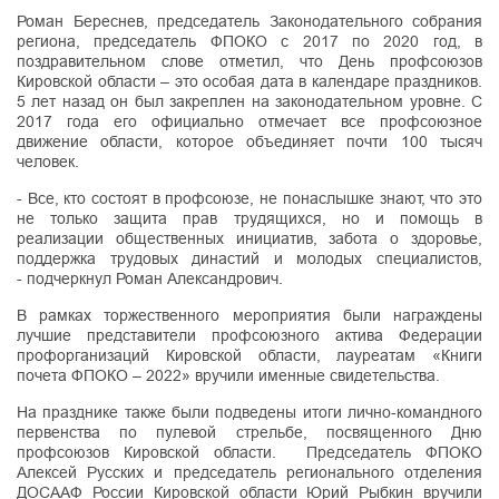
Роман Береснев, председатель Законодательного собрания
региона, председатель ФПОКО с 2017 по 2020 год, в
поздравительном слове отметил, что День профсоюзов
Кировской области – это особая дата в календаре праздников.
5 лет назад он был закреплен на законодательном уровне. С
2017 года его официально отмечает все профсоюзное
движение области, которое объединяет почти 100 тысяч
человек.
- Все, кто состоят в профсоюзе, не понаслышке знают, что это
не только защита прав трудящихся, но и помощь в
реализации общественных инициатив, забота о здоровье,
поддержка трудовых династий и молодых специалистов,
- подчеркнул Роман Александрович.
В рамках торжественного мероприятия были награждены
лучшие представители профсоюзного актива Федерации
профорганизаций Кировской области, лауреатам «Книги
почета ФПОКО – 2022» вручили именные свидетельства.
На празднике также были подведены итоги лично-командного
первенства по пулевой стрельбе, посвященного Дню
профсоюзов Кировской области. Председатель ФПОКО
Алексей Русских и председатель регионального отделения
ДОСААФ России Кировской области Юрий Рыбкин вручили