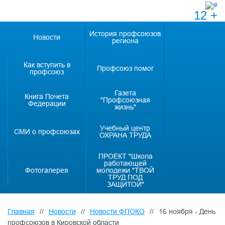
12 +
История профсоюзов
Новости
региона
Как вступить в
Профсоюз помог
профсоюз
Газета
Книга Почета
"Профсоюзная
Федерации
жизнь"
Учебный центр
СМИ о профсоюзах
ОХРАНА ТРУДА
ПРОЕКТ "Школа
работающей
Фотогалерея
молодежи "ТВОЙ
ТРУД ПОД
ЗАЩИТОЙ"
Главная
//
Новости
//
Новости ФПОКО
//
16 ноября - День
профсоюзов в Кировской области