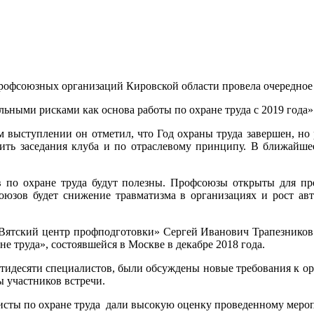
профсоюзных организаций Кировской области провела очередное з
ьными рисками как основа работы по охране труда с 2019 года»
 выступлении он отметил, что Год охраны труда завершен, но 
ить заседания клуба и по отраслевому принципу. В ближайшее
в по охране труда будут полезны. Профсоюзы открыты для п
союзов будет снижение травматизма в организациях и рост ав
Вятский центр профподготовки» Сергей Иванович Трапезников.
е труда», состоявшейся в Москве в декабре 2018 года.
естидесяти специалистов, были обсуждены новые требования к 
 участников встречи.
алисты по охране труда дали высокую оценку проведенному меро