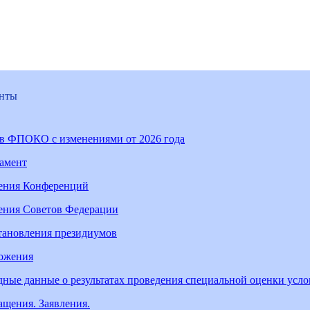
нты
ав ФПОКО с изменениями от 2026 года
ламент
ения Конференций
ения Советов Федерации
тановления президиумов
ожения
ные данные о результатах проведения специальной оценки усл
щения. Заявления.