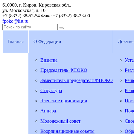
610000, г. Киров, Кировская обл.,
ул. Московская, д. 10
+7 (8332) 38-52-54
Факс +7 (8332) 38-23-00
fpoko@list.ru
Главная
О Федерации
Докуме
Визитка
Уст
Председатель ФПОКО
Рег
Заместитель председателя ФПОКО
Реш
Структура
Реш
Членские организации
Пос
Аппарат
Пол
Молодежный совет
Свод
Координационные советы
Обра