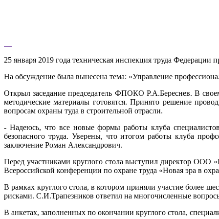
25 января 2019 года техническая инспекция труда Федерации 
На обсуждение была вынесена тема: «Управление профессионал
Открыл заседание председатель ФПОКО Р.А.Береснев. В своем
методические материалы готовятся. Принято решение провод
вопросам охраны туда в строительной отрасли.
- Надеюсь, что все новые формы работы клуба специалисто
безопасного труда. Уверены, что итогом работы клуба проф
заключение Роман Александрович.
Перед участниками круглого стола выступил директор ООО «
Всероссийской конференции по охране труда «Новая эра в охран
В рамках круглого стола, в котором приняли участие более ш
рисками. С.И.Трапезников ответил на многочисленные вопросы
В анкетах, заполненных по окончании круглого стола, специ