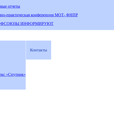
овые отчеты
чно-практическая конференция МОТ- ФНПР
ОФСОЮЗЫ ИНФОРМИРУЮТ
Контакты
екс «Спутник»