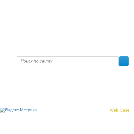
+7 (8332) 38-52-54
Факс +7 (8332) 38-23-00
prof@inform28.kirov.ru
fpoko@list.ru
Политика конфиденциальности
© 2017 «Федерация профсоюзных организаций Кировской
области»
Создание сайта -
Web Case