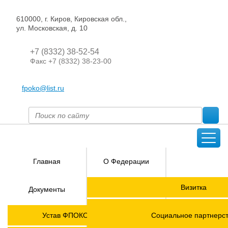
610000, г. Киров, Кировская обл.,
ул. Московская, д. 10
+7 (8332) 38-52-54
Факс +7 (8332) 38-23-00
fpoko@list.ru
Главная
О Федерации
Направления
Визитка
Документы
деятельности
Председатель ФПОК
Членские
ГОРЯЧАЯ
Устав ФПОКО с изменениями от 2026 года
Социальное партнерс
организации
ЛИНИЯ!